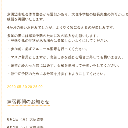
京田辺市社会体育協会から通知があり、大住小学校の校長先生の許可が出ま
練習を再開いたします。
4か月の長いお休みでしたが、ようやく皆に会えるのが楽しみです。
参加の際には感染予防のために次の協力をお願いします。
・発熱や風の症状がある場合は参加しないようにしてください。
・参加前に必ずアルコール消毒を行ってください。
・マスク着用としますが、息苦しさを感じる場合は外しても構いません。
・練習が終わった際には必ず、石鹸を使用して手洗いをしてください。
・熱中症予防のために水分等を持参するようにしてください。
2020-05-30 20:25:00
練習再開のお知らせ
6月1日（月）大淀道場
6月2日（火）本部道場