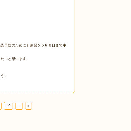
感染予防のためにも練習を５月６日まで中
いたいと思います。
ょう。
10
...
»