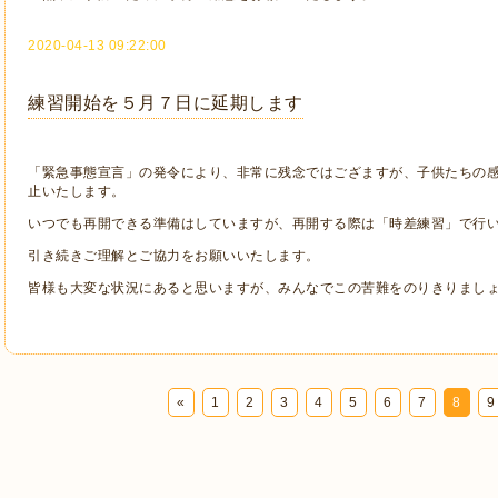
2020-04-13 09:22:00
練習開始を５月７日に延期します
「緊急事態宣言」の発令により、非常に残念ではござますが、子供たちの
止いたします。
いつでも再開できる準備はしていますが、再開する際は「時差練習」で行
引き続きご理解とご協力をお願いいたします。
皆様も大変な状況にあると思いますが、みんなでこの苦難をのりきりまし
«
1
2
3
4
5
6
7
8
9