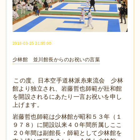
2018-03-25 21:05:00
少林館 並川館長からのお祝いの言葉
この度、日本空手道林派糸東流会 少林
館より独立され、岩藤哲也師範が壯和館
を開設されるにあたり一言お祝いを申し
上げます。
岩藤哲也師範は少林館が昭和５３年（１
９７８）に開設以来
４０年間所属しここ
２０年間は副館長・師範として少林館を