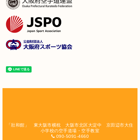
「壯和館」 東大阪市横枕 大阪市北区大淀中 京田辺市大住
小学校の空手道場・空手教室
090-5091-4660