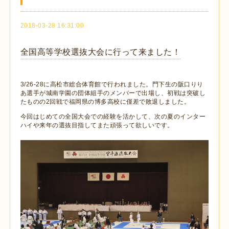
2018-03-28 16:31:00
全国高等学校選抜大会に行って来ました！
3/26-28に高松市総合体育館で行われました。門下生の阪口りり
あ選手が城南学園の団体組手のメンバーで出場し、初戦は突破し
たものの2回戦で福岡県の博多高校に僅差で敗退しました。
今回はじめての全国大会での経験を活かして、次の夏のインター
ハイや来年の選抜目指してまた頑張って欲しいです。