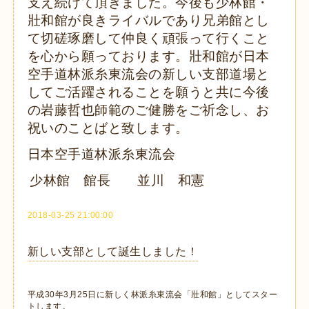
支え続けて頂きました。
今後も少林館・
壯和館が良きライバルであり兄弟館とし
て切磋琢磨
して仲良く頑張って行くこと
を心から願っております。
壯和館が日本
空手道林派糸東流会の新しい支部道場と
して
ご活躍されることを願うと共に今後
の岩藤哲也師範のご健勝を
ご祈念し、お
祝いのことばと致します。
日本空手道林派糸東流会
少林館 館長 並川 和憲
2018-03-25 21:00:00
新しい支部として誕生しました！
平成30年3月25日に新しく林派糸東流会「壯和館」としてスター
トします。