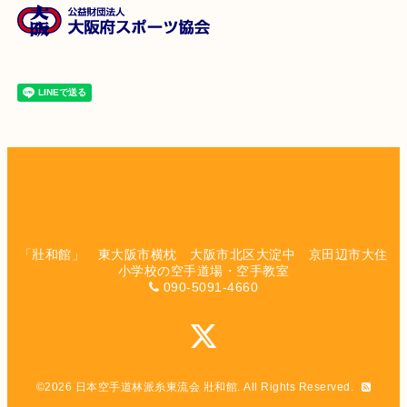
「壯和館」 東大阪市横枕 大阪市北区大淀中 京田辺市大住
小学校の空手道場・空手教室
090-5091-4660
©2026
日本空手道林派糸東流会 壯和館
. All Rights Reserved.