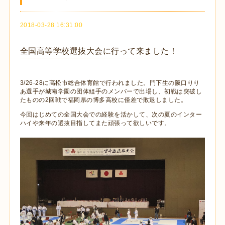
2018-03-28 16:31:00
全国高等学校選抜大会に行って来ました！
3/26-28に高松市総合体育館で行われました。門下生の阪口りり
あ選手が城南学園の団体組手のメンバーで出場し、初戦は突破し
たものの2回戦で福岡県の博多高校に僅差で敗退しました。
今回はじめての全国大会での経験を活かして、次の夏のインター
ハイや来年の選抜目指してまた頑張って欲しいです。