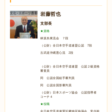
岩藤哲也
支部長
★資格
林派糸東流会 ７段
（公財）全日本空手道連盟公認 7段
古武道沖縄憲心流 2段
（公財）全日本空手道連盟 公認２級資格
審査員
同 公認全国組手審判員
同 公認全国形審判員
（公財）日本スポーツ協会 公認指導者
コーチ４
★役職
全日本空手道連盟近畿地区協議会 常任幹