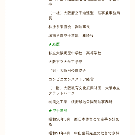
事
（一社）大阪府空手道連盟 理事兼事務局
長
林派糸東流会 副理事長
城南学園空手道部 相談役
★経歴
私立大阪明星中学校・高等学校
大阪市立大学工学部
（財）大阪府公園協会
コンビニエンスストア経営
（一財）大阪教育文化振興財団 大阪市立
クラフトパーク
㈱美交工業 緩衝緑地公園管理事務所
★空手道歴
昭和50年5月 西日本体育会で空手を始め
る
昭和51年4月 中山猛嗣先生の助言で少林