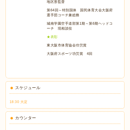
地区形監督
第64回～特別国体 国民体育大会大阪府
選手団コーチ兼総務
城南学園空手道部第1期～第6期ヘッドコ
ーチ 現相談役
★表彰
東大阪市体育協会功労賞
大阪府スポーツ功労賞 4回
スケジュール
18:30 大淀
カウンター