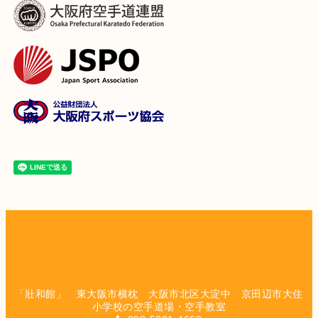
「壯和館」 東大阪市横枕 大阪市北区大淀中 京田辺市大住
小学校の空手道場・空手教室