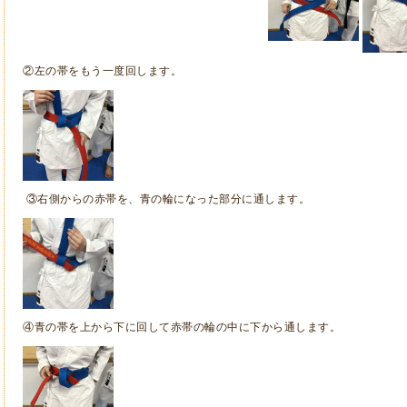
②左の帯をもう一度回します。
③右側からの赤帯を、青の輪になった部分に通します。
④青の帯を上から下に回して赤帯の輪の中に下から通します。