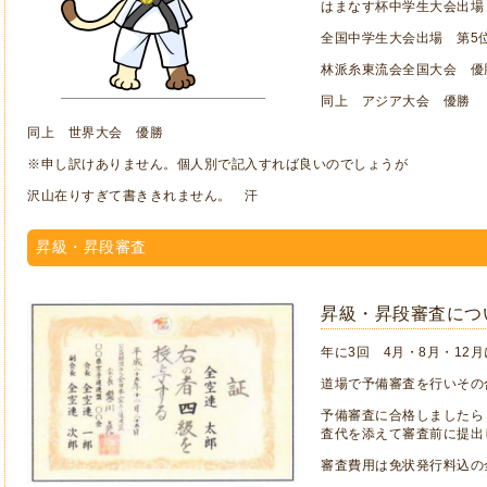
はまなす杯中学生大会出場
全国中学生大会出場 第5
林派糸東流会全国大会 優
同上 アジア大会 優勝
同上 世界大会 優勝
※申し訳けありません。個人別で記入すれば良いのでしょうが
沢山在りすぎて書ききれません。 汗
昇級・昇段審査
昇級・昇段審査につ
年に3回 4月・8月・12
道場で予備審査を行いその
予備審査に合格しましたら
査代を添えて審査前に提出
審査費用は免状発行料込の