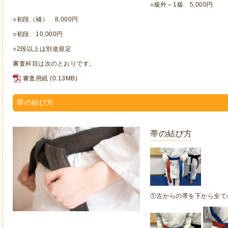
○級外～1級 5,000円
○初段（補） 8,000円
○初段 10,000円
○2段以上は別途規定
審査科目は次のとおりです。
審査用紙
(0.13MB)
帯の結び方
帯の結び方
①左からの帯を下から全て