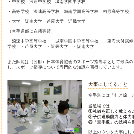
・中学校 浪速中学校 城南学園中学校
・高等学校 浪速高等学校 城南学園高等学校 柏原高等学校
・大学 阪南大学 芦屋大学 近畿大学
（空手道部に在籍実績）
・浪速中学高等学校 ・城南学園中学高等学校 ・東海大付属仰
学校 ・芦屋大学 ・近畿大学 ・阪南大学
また師範は（公財）日本体育協会のスポーツ指導者として最高の
し、スポーツ指導について専門的な知識を習得しています。
大事にしてること
空手道には「礼と節」
当道場では
①礼儀を正しく教える
②子供運動能力と体力
③「空手道」の技術を
以上の３つを大事にし