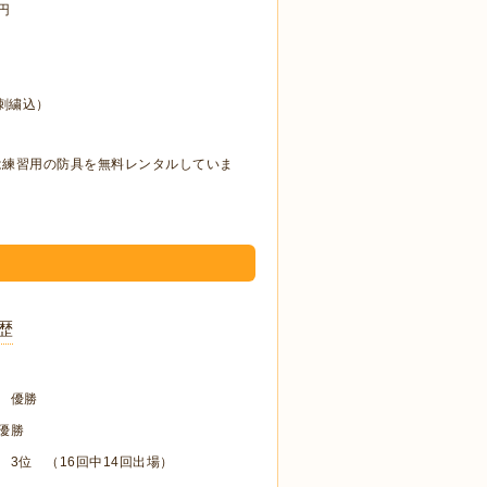
円
前刺繍込）
は練習用の防具を無料レンタルしていま
歴
 優勝
優勝
3位 （16回中14回出場）