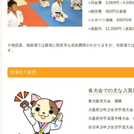
○月会費 3,000円～5,000
○維持費 500円/1家庭
○スポーツ保険 800円/年
○道着代 11,000円（名
※他流派、他道場では最初に防具等も追加費用がかかりますが、当道場で
す。
道場生入賞歴
各大会での主な入賞
東大阪市大会 優勝
大阪府少年少女空手道大会
大阪府空手道選手権大会 
全日本少年少女空手道大会 