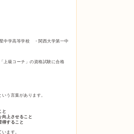
星中学高等学校 ・関西大学第一中
「上級コーチ」の資格試験に合格
という言葉があります。
こと
を向上させること
習得すること
ています。