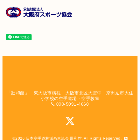
「壯和館」 東大阪市横枕 大阪市北区大淀中 京田辺市大住
小学校の空手道場・空手教室
090-5091-4660
©2026
日本空手道林派糸東流会 壯和館
. All Rights Reserved.