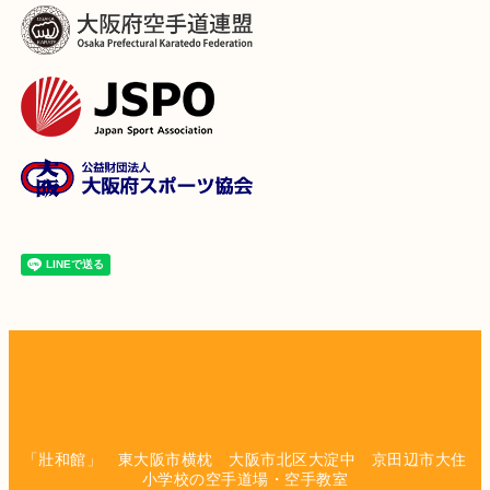
「壯和館」 東大阪市横枕 大阪市北区大淀中 京田辺市大住
小学校の空手道場・空手教室