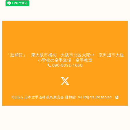
「壯和館」 東大阪市横枕 大阪市北区大淀中 京田辺市大住
小学校の空手道場・空手教室
090-5091-4660
©2026
日本空手道林派糸東流会 壯和館
. All Rights Reserved.