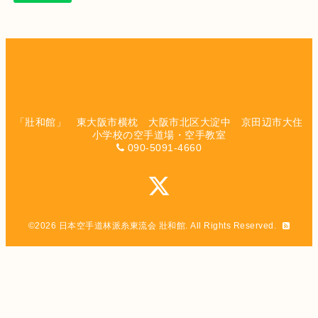
「壯和館」 東大阪市横枕 大阪市北区大淀中 京田辺市大住
小学校の空手道場・空手教室
090-5091-4660
©2026
日本空手道林派糸東流会 壯和館
. All Rights Reserved.