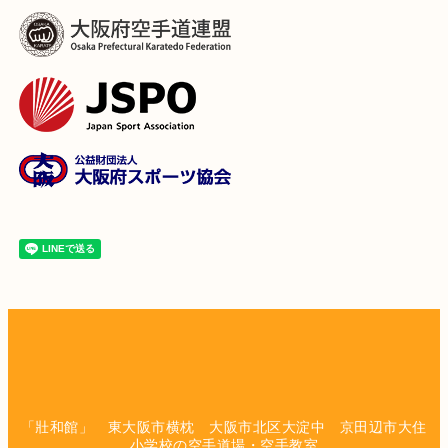
「壯和館」 東大阪市横枕 大阪市北区大淀中 京田辺市大住
小学校の空手道場・空手教室