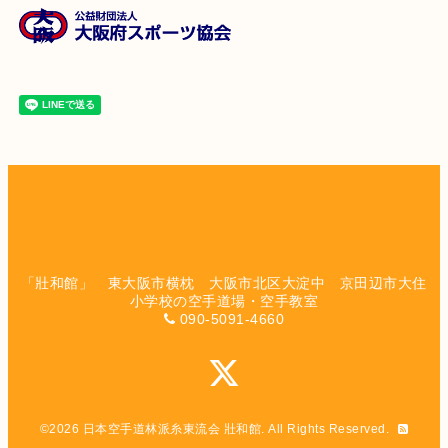
「壯和館」 東大阪市横枕 大阪市北区大淀中 京田辺市大住
小学校の空手道場・空手教室
090-5091-4660
©2026
日本空手道林派糸東流会 壯和館
. All Rights Reserved.