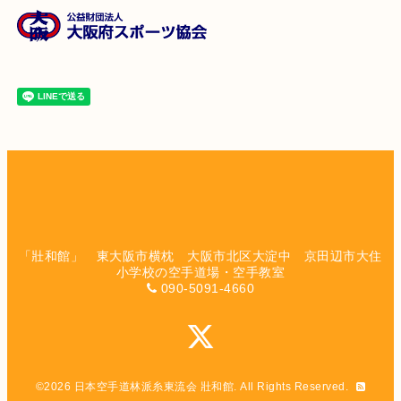
「壯和館」 東大阪市横枕 大阪市北区大淀中 京田辺市大住
小学校の空手道場・空手教室
090-5091-4660
©2026
日本空手道林派糸東流会 壯和館
. All Rights Reserved.