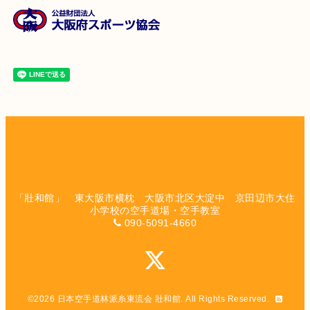
「壯和館」 東大阪市横枕 大阪市北区大淀中 京田辺市大住
小学校の空手道場・空手教室
090-5091-4660
©2026
日本空手道林派糸東流会 壯和館
. All Rights Reserved.