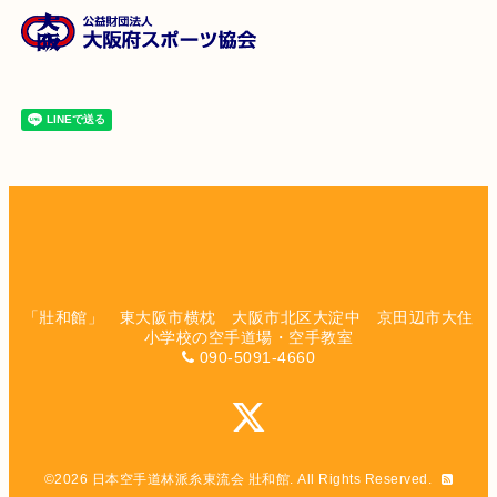
「壯和館」 東大阪市横枕 大阪市北区大淀中 京田辺市大住
小学校の空手道場・空手教室
090-5091-4660
©2026
日本空手道林派糸東流会 壯和館
. All Rights Reserved.