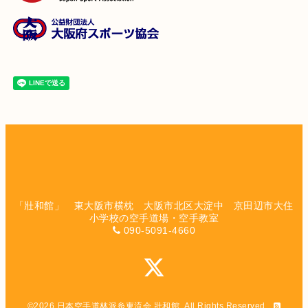
「壯和館」 東大阪市横枕 大阪市北区大淀中 京田辺市大住
小学校の空手道場・空手教室
090-5091-4660
©2026
日本空手道林派糸東流会 壯和館
. All Rights Reserved.