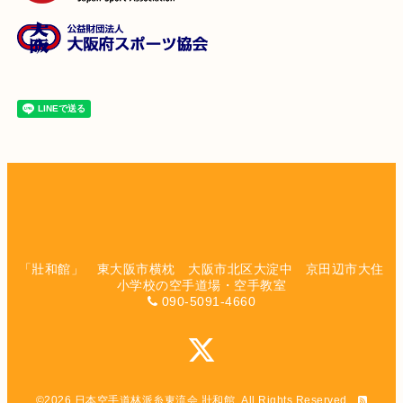
「壯和館」 東大阪市横枕 大阪市北区大淀中 京田辺市大住
小学校の空手道場・空手教室
090-5091-4660
©2026
日本空手道林派糸東流会 壯和館
. All Rights Reserved.