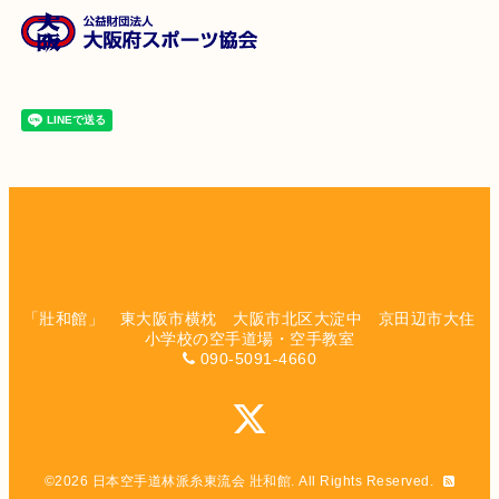
「壯和館」 東大阪市横枕 大阪市北区大淀中 京田辺市大住
小学校の空手道場・空手教室
090-5091-4660
©2026
日本空手道林派糸東流会 壯和館
. All Rights Reserved.