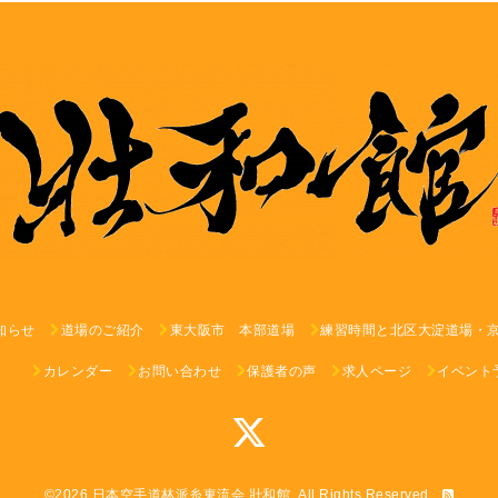
知らせ
道場のご紹介
東大阪市 本部道場
練習時間と北区大淀道場・
カレンダー
お問い合わせ
保護者の声
求人ページ
イベント
©2026
日本空手道林派糸東流会 壯和館
. All Rights Reserved.