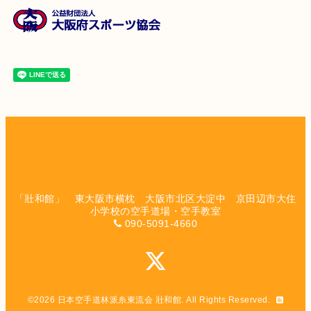
「壯和館」 東大阪市横枕 大阪市北区大淀中 京田辺市大住
小学校の空手道場・空手教室
090-5091-4660
©2026
日本空手道林派糸東流会 壯和館
. All Rights Reserved.