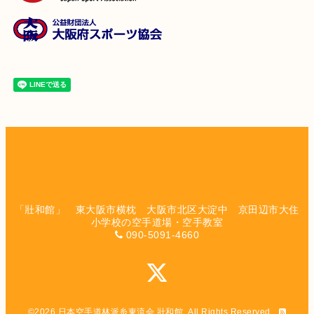
「壯和館」 東大阪市横枕 大阪市北区大淀中 京田辺市大住
小学校の空手道場・空手教室
090-5091-4660
©2026
日本空手道林派糸東流会 壯和館
. All Rights Reserved.