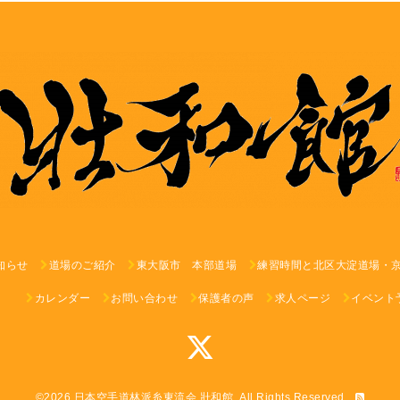
知らせ
道場のご紹介
東大阪市 本部道場
練習時間と北区大淀道場・
カレンダー
お問い合わせ
保護者の声
求人ページ
イベント
©2026
日本空手道林派糸東流会 壯和館
. All Rights Reserved.