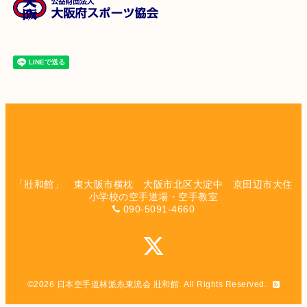
「壯和館」 東大阪市横枕 大阪市北区大淀中 京田辺市大住
小学校の空手道場・空手教室
090-5091-4660
©2026
日本空手道林派糸東流会 壯和館
. All Rights Reserved.