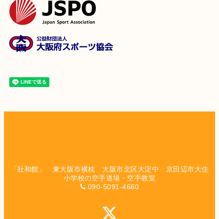
「壯和館」 東大阪市横枕 大阪市北区大淀中 京田辺市大住
小学校の空手道場・空手教室
090-5091-4660